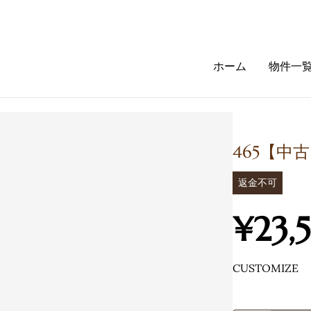
ホーム
物件一
。
465【中
返金不可
¥23
CUSTOMIZE