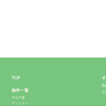
TOP
そ
売
物件一覧
コ
中古戸建
マンション