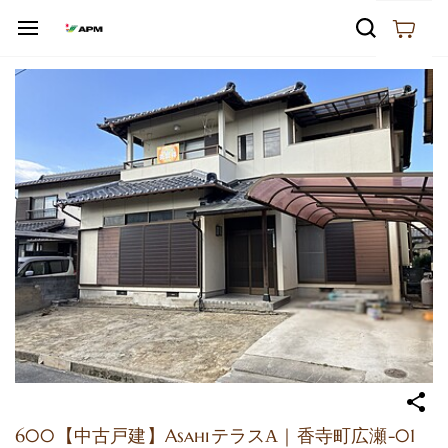
Skip to
main
content
600【中古戸建】Asahiテラスα｜香寺町広瀬-01