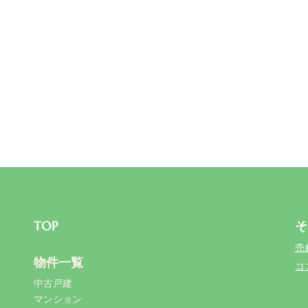
TOP
そ
売
物件一覧
コ
中古戸建
マンション