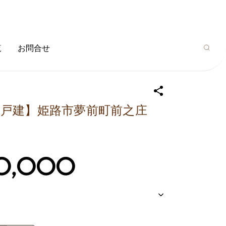
覧
お問合せ
古戸建】姫路市夢前町前之庄
0,000